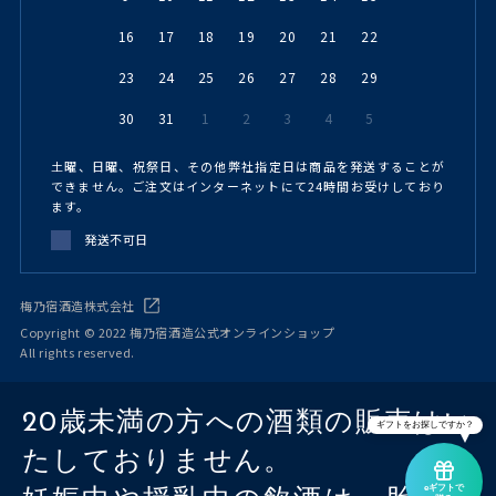
16
17
18
19
20
21
22
23
24
25
26
27
28
29
30
31
1
2
3
4
5
土曜、日曜、祝祭日、その他弊社指定日は商品を発送することが
できません。ご注文はインターネットにて24時間お受けしており
ます。
発送不可日
梅乃宿酒造株式会社
Copyright © 2022 梅乃宿酒造公式オンラインショップ
All rights reserved.
20歳未満の方への酒類の販売はい
ギフトをお探しですか？
たしておりません。
eギフトで