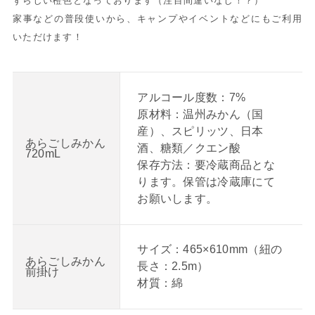
ずらしい橙色となっております（注目間違いなし！？）
家事などの普段使いから、キャンプやイベントなどにもご利用
いただけます！
アルコール度数：7%
原材料：温州みかん（国
産）、スピリッツ、日本
あらごしみかん
酒、糖類／クエン酸
720mL
保存方法：要冷蔵商品とな
ります。保管は冷蔵庫にて
お願いします。
サイズ：465×610mm（紐の
あらごしみかん
長さ：2.5m）
前掛け
材質：綿