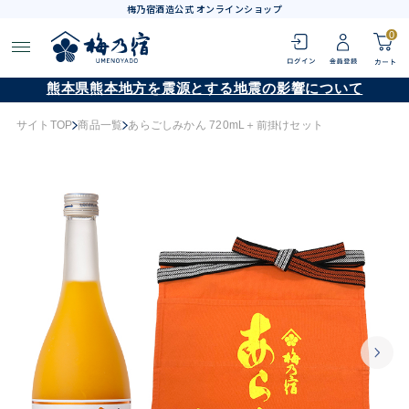
梅乃宿酒造公式 オンラインショップ
0
熊本県熊本地方を震源とする地震の影響について
サイトTOP
商品一覧
あらごしみかん 720mL＋前掛けセット