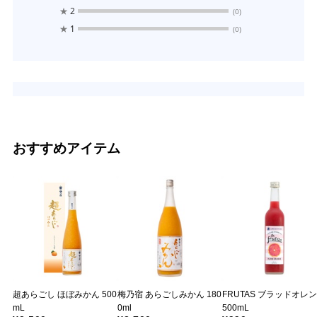
★
2
(0)
★
1
(0)
おすすめアイテム
超あらごし ほぼみかん 500
梅乃宿 あらごしみかん 180
FRUTAS ブラッドオレ
mL
0ml
500mL