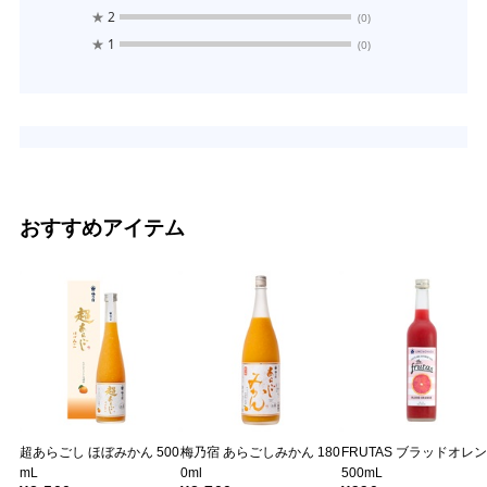
★
2
(0)
★
1
(0)
おすすめアイテム
超あらごし ほぼみかん 500
梅乃宿 あらごしみかん 180
FRUTAS ブラッドオレ
mL
0ml
500mL