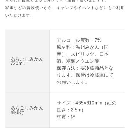
ずらしい橙色となっております（注目間違いなし！？）
家事などの普段使いから、キャンプやイベントなどにもご利用
いただけます！
アルコール度数：7%
原材料：温州みかん（国
産）、スピリッツ、日本
あらごしみかん
酒、糖類／クエン酸
720mL
保存方法：要冷蔵商品とな
ります。保管は冷蔵庫にて
お願いします。
サイズ：465×610mm（紐の
あらごしみかん
長さ：2.5m）
前掛け
材質：綿