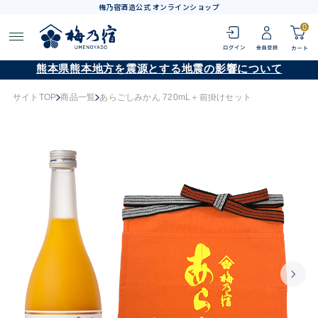
梅乃宿酒造公式 オンラインショップ
0
熊本県熊本地方を震源とする地震の影響について
サイトTOP
商品一覧
あらごしみかん 720mL＋前掛けセット