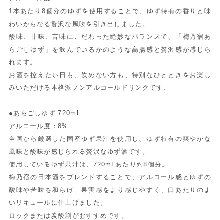
1本あたり8個分のゆずを使用することで、ゆず特有の香りと味
わいからなる贅沢な風味を引き出しました。
酸味、甘味、苦味にこだわった絶妙なバランスで、「梅乃宿あ
らごしゆず」を飲んでいるかのような高揚感と贅沢感が感じら
れます。
お酒を控えたい日も、飲めない方も、特別なひとときをお楽し
みいただける本格派ノンアルコールドリンクです。
●あらごしゆず 720ml
アルコール度：8%
全国から厳選した国産ゆず果汁を使用し、ゆず特有の爽やかな
風味と酸味が感じられる贅沢なゆず酒です。
使用しているゆず果汁は、720mLあたり約8個分。
梅乃宿の日本酒をブレンドすることで、アルコール感とゆずの
酸味や苦味を和らげ、果実感をより感じやすく、口あたりのよ
いリキュールに仕上げました。
ロックまたは炭酸割がおすすめです。