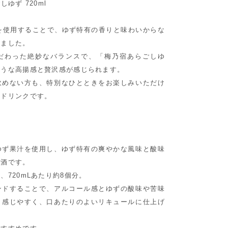
ゆず 720ml
を使用することで、ゆず特有の香りと味わいからな
しました。
だわった絶妙なバランスで、「梅乃宿あらごしゆ
ような高揚感と贅沢感が感じられます。
飲めない方も、特別なひとときをお楽しみいただけ
ルドリンクです。
ゆず果汁を使用し、ゆず特有の爽やかな風味と酸味
ず酒です。
、720mLあたり約8個分。
ンドすることで、アルコール感とゆずの酸味や苦味
り感じやすく、口あたりのよいリキュールに仕上げ