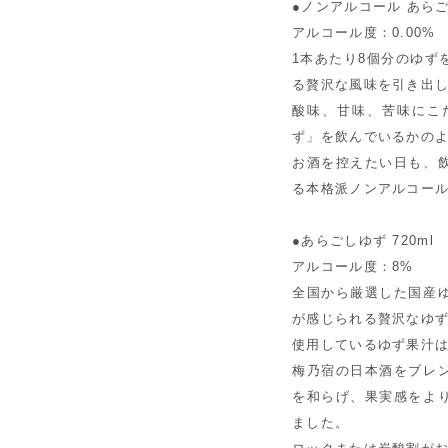
●ノンアルコール あらごし
アルコール度：0.00%
1本あたり8個分のゆず
る贅沢な風味を引き出
酸味、甘味、苦味にこ
ず」を飲んでいるかの
お酒を控えたい日も、
る本格派ノンアルコー
●あらごしゆず 720ml
アルコール度：8%
全国から厳選した国産
が感じられる贅沢なゆ
使用しているゆず果汁は
梅乃宿の日本酒をブレ
を和らげ、果実感をよ
ました。