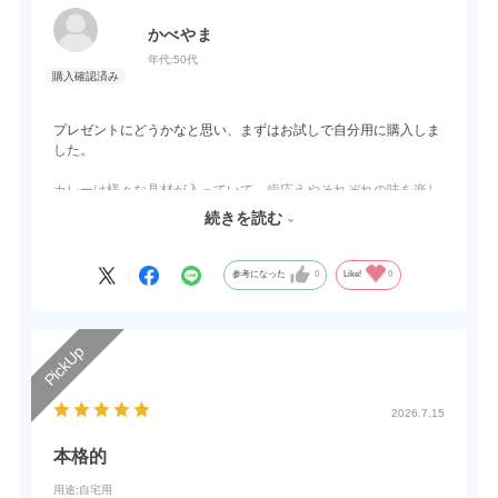
かべやま
年代:
50代
プレゼントにどうかなと思い、まずはお試しで自分用に購入しま
した。
​カレーは様々な具材が入っていて、歯応えやそれぞれの味を楽し
みながら食べることができました。
続きを読む
ラッシーにはマンゴーが贅沢に使われていて、とてもリッチな気
分になれます。
参考になった
0
Like!
0
​商品自体は文句なしですが、手渡しでプレゼントするには少し重
いかもしれません。
お相手の自宅に直接配送してもらう形にするのが良さそうです！
2026.7.15
本格的
用途
:自宅用