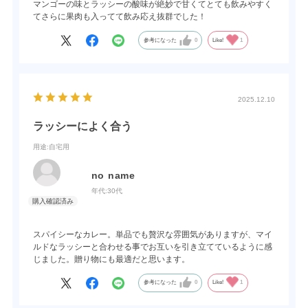
マンゴーの味とラッシーの酸味が絶妙で甘くてとても飲みやすく
てさらに果肉も入ってて飲み応え抜群でした！
参考になった
0
Like!
1
2025.12.10
ラッシーによく合う
用途
:自宅用
no name
年代:
30代
スパイシーなカレー。単品でも贅沢な雰囲気がありますが、マイ
ルドなラッシーと合わせる事でお互いを引き立てているように感
じました。贈り物にも最適だと思います。
参考になった
0
Like!
1