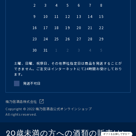
2
3
4
5
6
7
8
9
10
11
12
13
14
15
16
17
18
19
20
21
22
23
24
25
26
27
28
29
30
31
1
2
3
4
5
土曜、日曜、祝祭日、その他弊社指定日は商品を発送することが
できません。ご注文はインターネットにて24時間お受けしており
ます。
発送不可日
梅乃宿酒造株式会社
Copyright © 2022 梅乃宿酒造公式オンラインショップ
All rights reserved.
20歳未満の方への酒類の販売はい
ギフトをお探しですか？