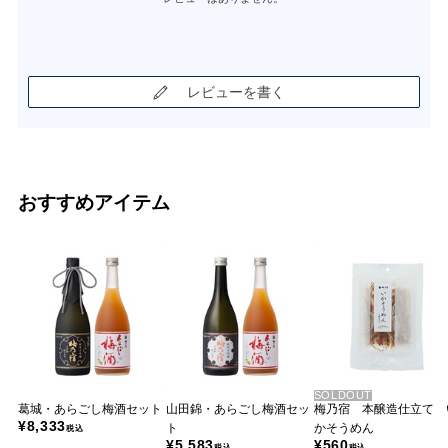
レビューを書く
おすすめアイテム
SOLDOUT
葛城・あらごし梅酒セット
山田錦・あらごし梅酒セッ
梅乃宿 本醸造仕立て 
¥8,333
ト
かそうめん
税込
¥5,583
¥560
税込
税込