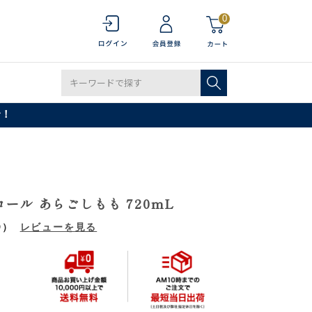
0
で！
ール あらごしもも 720mL
9）
レビューを見る