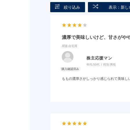
絞り込み
表示：新し
濃厚で美味しいけど、甘さがや
用途
:自宅用
株主応援マン
年代:
50代
性別:
男性
ももの濃厚さがしっかり感じられて美味し