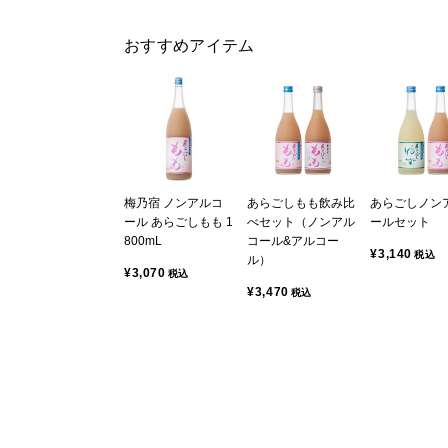
おすすめアイテム
梅乃宿 ノンアルコ
あらごしもも飲み比
あらごしノン
ール あらごしもも 1
べセット（ノンアル
ールセット
800mL
コール&アルコー
¥3,140
税込
ル）
¥3,070
税込
¥3,470
税込