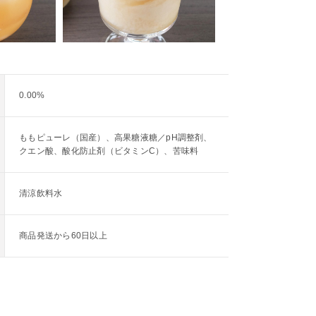
0.00%
ももピューレ（国産）、高果糖液糖／pH調整剤、
クエン酸、酸化防止剤（ビタミンC）、苦味料
清涼飲料水
商品発送から60日以上