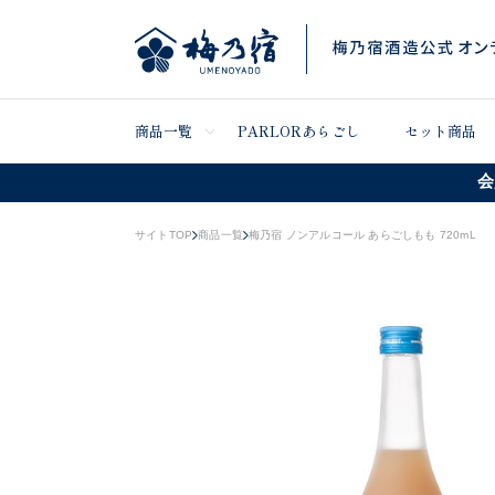
商品一覧
PARLORあらごし
セット商品
会
サイトTOP
商品一覧
梅乃宿 ノンアルコール あらごしもも 720mL