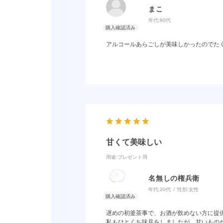
まこ
年代:
60代
アルコールあらごしが美味しかったのでた
甘くて美味しい
用途
:プレゼント用
名無しの権兵衛
年代:
20代
性別:
女性
遅めの初釜茶事で、お酒が飲めない方に提
私もひとくち味見をしましたが、甘いもの