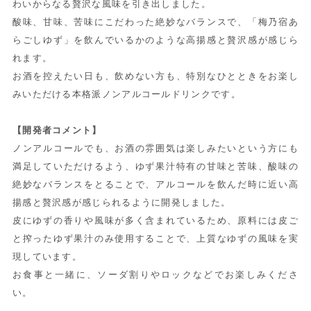
わいからなる贅沢な風味を引き出しました。
酸味、甘味、苦味にこだわった絶妙なバランスで、「梅乃宿あ
らごしゆず」を飲んでいるかのような高揚感と贅沢感が感じら
れます。
お酒を控えたい日も、飲めない方も、特別なひとときをお楽し
みいただける本格派ノンアルコールドリンクです。
【開発者コメント】
ノンアルコールでも、お酒の雰囲気は楽しみたいという方にも
満足していただけるよう、ゆず果汁特有の甘味と苦味、酸味の
絶妙なバランスをとることで、アルコールを飲んだ時に近い高
揚感と贅沢感が感じられるように開発しました。
皮にゆずの香りや風味が多く含まれているため、原料には皮ご
と搾ったゆず果汁のみ使用することで、上質なゆずの風味を実
現しています。
お食事と一緒に、ソーダ割りやロックなどでお楽しみくださ
い。