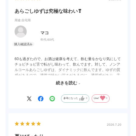
あらごしゆずは究極な味わい❣
用途
:自宅用
マコ
年代:
60代
60も過ぎたので、お酒は健康を考えて、飲む量をかなり気にして
チョビチョビ舌で転がし味わって、飲んでます。対して、ノンア
ルコールあらごしゆずは、ダイナミックに飲んでます。ゆずの質
感があるので、濃厚で味わい深さがあるのに、透明感があり、舌
と喉で、ゴクゴクと、飲んでます☺満足と安心を同時に味わえ、
続きを読む
仕事の疲れも一気に吹き飛ばしてくれます。さすが、素材を大事
にする梅乃宿さんだな〜と感心して、リピートしてます。TVで社
長さんのお話を伺い、お酒は飲まなかった私でしたが、貴社に興
参考になった
0
Like!
0
味を持ちました。感謝です😊
2026.7.20