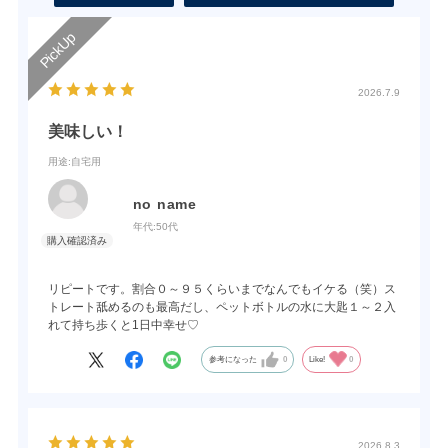
2026.7.9
美味しい！
用途
:自宅用
no name
年代:
50代
リピートです。割合０～９５くらいまでなんでもイケる（笑）ス
トレート舐めるのも最高だし、ペットボトルの水に大匙１～２入
れて持ち歩くと1日中幸せ♡
参考になった
0
Like!
0
2026.8.3