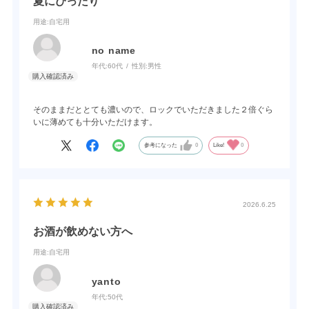
夏にぴったり
用途
:自宅用
no name
年代:
60代
性別:
男性
そのままだととても濃いので、ロックでいただきました２倍ぐら
いに薄めても十分いただけます。
参考になった
0
Like!
0
2026.6.25
お酒が飲めない方へ
用途
:自宅用
yanto
年代:
50代