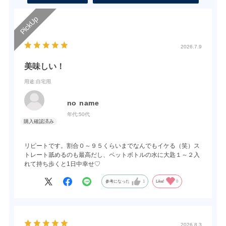
2026.7.9
美味しい！
用途
:自宅用
no name
年代:
50代
リピートです。割合０～９５くらいまでなんでもイケる（笑）ス
トレート舐めるのも最高だし、ペットボトルの水に大匙１～２入
れて持ち歩くと1日中幸せ♡
参考になった
1
Like!
0
2026.8.3