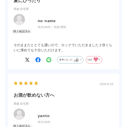
夏にぴったり
用途
:自宅用
no name
年代:
60代
性別:
男性
そのままだととても濃いので、ロックでいただきました２倍ぐら
いに薄めても十分いただけます。
参考になった
0
Like!
0
2026.6.25
お酒が飲めない方へ
用途
:自宅用
yanto
年代:
50代