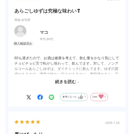
あらごしゆずは究極な味わい❣
用途
:自宅用
マコ
年代:
60代
60も過ぎたので、お酒は健康を考えて、飲む量をかなり気にして
チョビチョビ舌で転がし味わって、飲んでます。対して、ノンア
ルコールあらごしゆずは、ダイナミックに飲んでます。ゆずの質
感があるので、濃厚で味わい深さがあるのに、透明感があり、舌
と喉で、ゴクゴクと、飲んでます☺満足と安心を同時に味わえ、
続きを読む
仕事の疲れも一気に吹き飛ばしてくれます。さすが、素材を大事
にする梅乃宿さんだな〜と感心して、リピートしてます。TVで社
長さんのお話を伺い、お酒は飲まなかった私でしたが、貴社に興
参考になった
0
Like!
0
味を持ちました。感謝です😊
2026.7.20