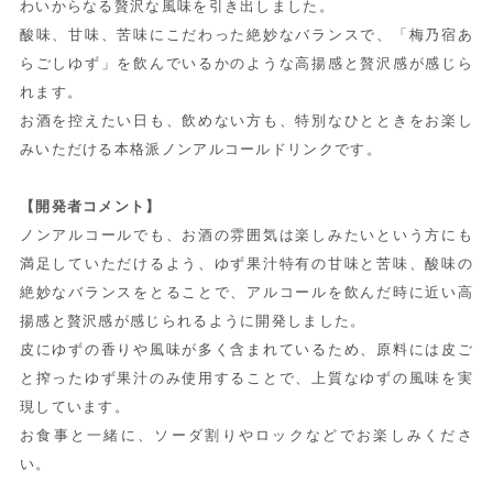
わいからなる贅沢な風味を引き出しました。
酸味、甘味、苦味にこだわった絶妙なバランスで、「梅乃宿あ
らごしゆず」を飲んでいるかのような高揚感と贅沢感が感じら
れます。
お酒を控えたい日も、飲めない方も、特別なひとときをお楽し
みいただける本格派ノンアルコールドリンクです。
【開発者コメント】
ノンアルコールでも、お酒の雰囲気は楽しみたいという方にも
満足していただけるよう、ゆず果汁特有の甘味と苦味、酸味の
絶妙なバランスをとることで、アルコールを飲んだ時に近い高
揚感と贅沢感が感じられるように開発しました。
皮にゆずの香りや風味が多く含まれているため、原料には皮ご
と搾ったゆず果汁のみ使用することで、上質なゆずの風味を実
現しています。
お食事と一緒に、ソーダ割りやロックなどでお楽しみくださ
い。