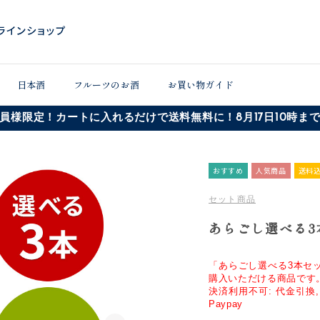
日本酒
フルーツのお酒
お買い物ガイド
員様限定！カートに入れるだけで送料無料に！8月17日10時ま
おすすめ
人気商品
送料
セット商品
あらごし選べる3本
「あらごし選べる3本セッ
購入いただける商品です
決済利用不可: 代金引換, コ
Paypay