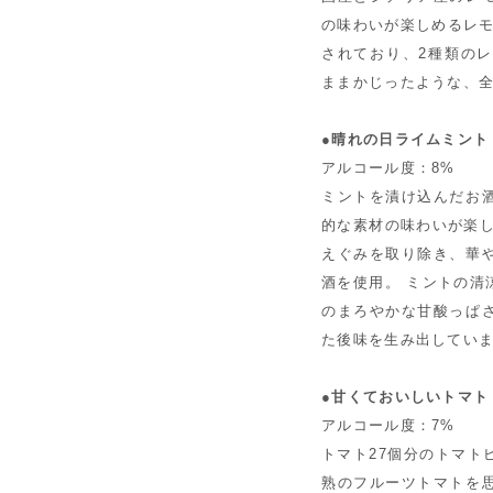
の味わいが楽しめるレモ
されており、2種類の
ままかじったような、
●晴れの日ライムミント 
アルコール度：8%
ミントを漬け込んだお
的な素材の味わいが楽し
えぐみを取り除き、華
酒を使用。 ミントの清
のまろやかな甘酸っぱ
た後味を生み出してい
●甘くておいしいトマト 
アルコール度：7%
トマト27個分のトマト
熟のフルーツトマトを