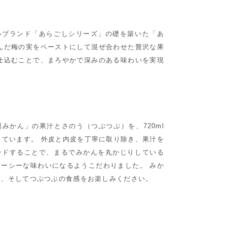
ルブランド「あらごしシリーズ」の礎を築いた「あ
んだ梅の実をペーストにして混ぜ合わせた贅沢な果
仕込むことで、まろやかで深みのある味わいを実現
l
みかん」の果汁とさのう（つぶつぶ）を、720ml
しています。 外皮と内皮を丁寧に取り除き、果汁を
ンドすることで、まるでみかんを丸かじりしている
ーシーな味わいになるようこだわりました。 みか
味、そしてつぶつぶの食感をお楽しみください。