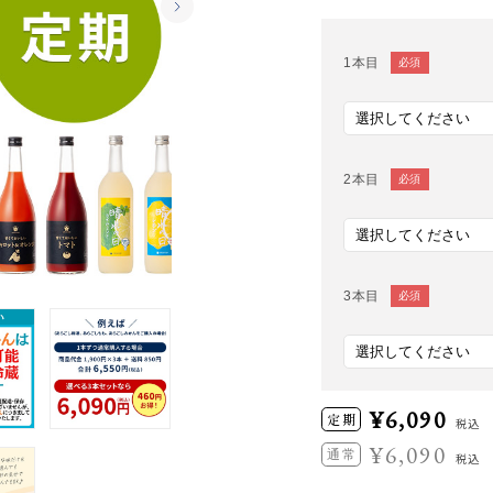
1本目
必須
2本目
必須
3本目
必須
¥
6,090
定
期
税込
¥
6,090
通
常
税込