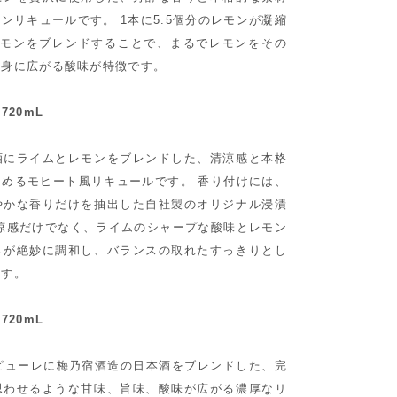
ンリキュールです。 1本に5.5個分のレモンが凝縮
レモンをブレンドすることで、まるでレモンをその
全身に広がる酸味が特徴です。
720mL
酒にライムとレモンをブレンドした、清涼感と本格
めるモヒート風リキュールです。 香り付けには、
やかな香りだけを抽出した自社製のオリジナル浸漬
涼感だけでなく、ライムのシャープな酸味とレモン
さが絶妙に調和し、バランスの取れたすっきりとし
ます。
720mL
ピューレに梅乃宿酒造の日本酒をブレンドした、完
思わせるような甘味、旨味、酸味が広がる濃厚なリ