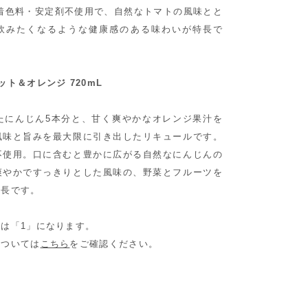
着色料・安定剤不使用で、自然なトマトの風味とと
飲みたくなるような健康感のある味わいが特長で
ト＆オレンジ 720mL
したにんじん5本分と、甘く爽やかなオレンジ果汁を
風味と旨みを最大限に引き出したリキュールです。
不使用。口に含むと豊かに広がる自然なにんじんの
爽やかですっきりとした風味の、野菜とフルーツを
特長です。
は「1」になります。
については
こちら
をご確認ください。