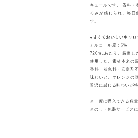
キュールです。 香料・
ろみが感じられ、毎日
す。
●甘くておいしいキャロッ
アルコール度：6%
720mLあたり、厳選
使用した、素材本来の
香料・着色料・安定剤
味わいと、オレンジの
贅沢に感じる味わいが
※一度に購入できる数量
※のし・包装サービス