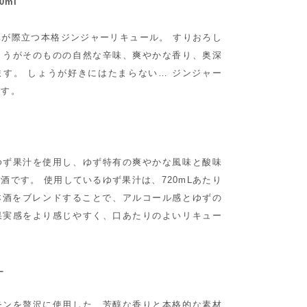
0ml
が際立つ本格ジンジャーリキュール。 すりおろし
ょうがそのものの自然な辛味、爽やかな香り、奥深
す。 しょうが好きにはたまらない… ジンジャー
です。
ゆず果汁を使用し、ゆず特有の爽やかな風味と酸味
酒です。 使用しているゆず果汁は、720mLあたり
本酒をブレンドすることで、アルコール感とゆずの
果実感をより感じやすく、口あたりのよいリキュー
L
モンを贅沢に使用した、芳醇な香りと本格的な素材