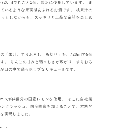
720mlで丸ごと1個、贅沢に使用しています。 ま
ているような果実感あふれるお酒です。 桃果汁の
ロっとしながらも、スッキリと上品な余韻を楽しめ
l
の「果汁、すりおろし、角切り」を、720mlで5個
す。 りんごの甘みと瑞々しさが広がり、すりおろ
ごが口の中で踊るポップなリキュールです。
l
0mlで約4個分の国産レモンを使用。 そこに自社製
モンクラッシュ、国産蜂蜜を加えることで、本格的
さを実現しました。