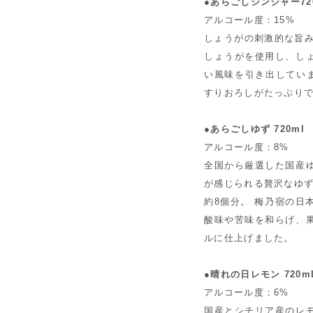
●あらごしジンジャー72
アルコール度：15%
しょうがの刺激的な旨み
しょうがを使用し、し
い風味を引き出していま
すりおろしがたっぷり
●あらごしゆず 720ml
アルコール度：8%
全国から厳選した国産
が感じられる贅沢なゆず
約8個分。 梅乃宿の日
酸味や苦味を和らげ、
ルに仕上げました。
●晴れの日レモン 720m
アルコール度：6%
国産とシチリア産のレ