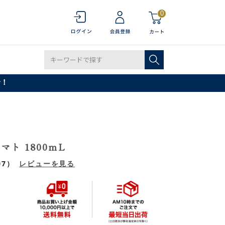
0
で！
ト 1800ｍL
07）
レビューを見る