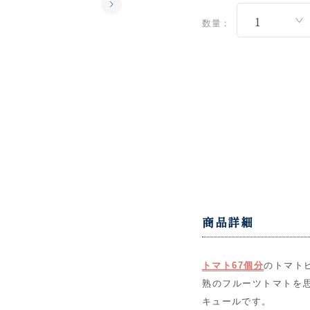
数量：
商品詳細
トマト67個分
のトマト
熟のフルーツトマトを
キュールです。