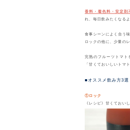
香料・着色料・安定剤
れ、毎日飲みたくなる
食事シーンによく合う味
ロックの他に、少量の
完熟のフルーツトマト
「甘くておいしいトマ
■オススメ飲み方3選
①ロック
《レシピ》甘くておい