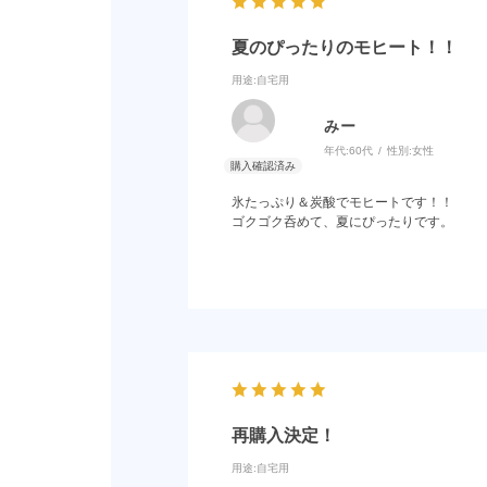
夏のぴったりのモヒート！！
用途
:自宅用
みー
年代:
60代
性別:
女性
氷たっぷり＆炭酸でモヒートです！！
ゴクゴク呑めて、夏にぴったりです。
再購入決定！
用途
:自宅用