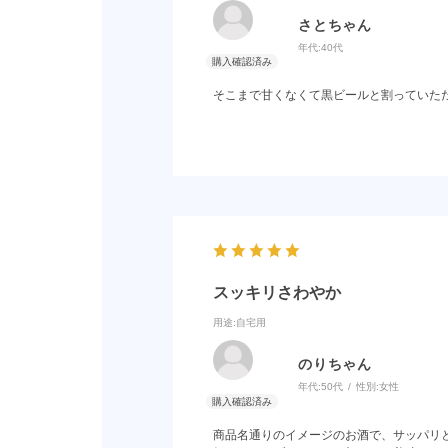
さとちゃん
年代:
40代
そこまで甘くなくて黒ビールと割っていた
スッキリさわやか
用途
:自宅用
のりちゃん
年代:
50代
性別:
女性
商品名通りのイメージのお酒で、サッパリ