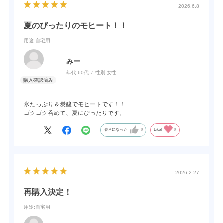
2026.6.8
夏のぴったりのモヒート！！
用途
:自宅用
みー
年代:
60代
性別:
女性
氷たっぷり＆炭酸でモヒートです！！
ゴクゴク呑めて、夏にぴったりです。
参考になった
0
Like!
0
2026.2.27
再購入決定！
用途
:自宅用