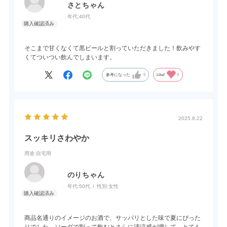
さとちゃん
年代:
40代
そこまで甘くなくて黒ビールと割っていただきました！飲みやす
くてついつい飲んでしまいます。
参考になった
0
Like!
0
2025.8.22
スッキリさわやか
用途
:自宅用
のりちゃん
年代:
50代
性別:
女性
商品名通りのイメージのお酒で、サッパリとした味で夏にぴった