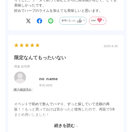
りでした。ソーダで割って飲むとさらに清涼感が増して、とても
美味しかったです。
好みでハーブのライムを加えても美味しいと思います。
参考になった
0
Like!
0
2025.6.30
限定なんてもったいない
用途
:自宅用
no name
年代:
40代
イベントで初めて飲んでハマり、ずっと探していて念願の再
販！！もっと買っておけば良かったと後悔したので、再販で3本
まとめ買いしました！
出来ればずっと販売していてほしいです。それぐらいどハマり中
です！
続きを読む
無くなる前にまたリピートする予定です！