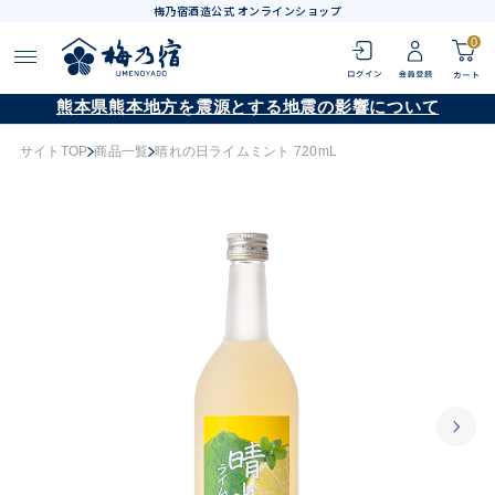
梅乃宿酒造公式 オンラインショップ
0
熊本県熊本地方を震源とする地震の影響について
サイトTOP
商品一覧
晴れの日ライムミント 720mL