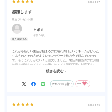
2026.4.27
感謝します
用途
:プレゼント用
ヒポミ
年代:
50代
これから新しい生活が始まる方に晴れの日というネームがぴった
りあうのとその方がよくレモンサワーを飲み会で頼んでいたの
で、もうこれしかない！と注文しました。電話の担当の方にお届
け日を相談させてもらった際にはとても親切丁寧に対応下さり、
梱包も丁寧でまた贈り物をする際はお願いしたいと思いました。
続きを読む
味については受け取られた方が大変喜んでましたのできっと美味
しかったのだと思います。今度は自分用として買ってみようかと
思います。本当にありがとうございました。感謝しています。
参考になった
0
Like!
0
2026.4.15