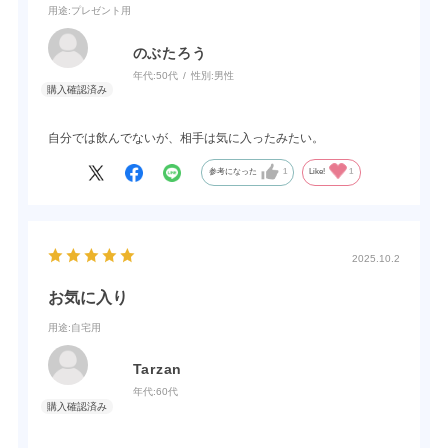
用途
:プレゼント用
のぶたろう
年代:
50代
性別:
男性
自分では飲んでないが、相手は気に入ったみたい。
参考になった
1
Like!
1
2025.10.2
お気に入り
用途
:自宅用
Tarzan
年代:
60代