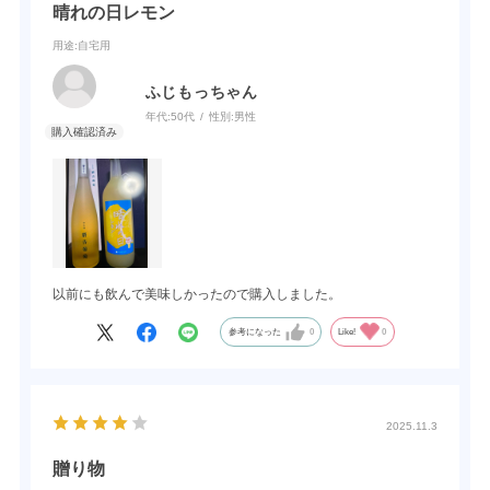
晴れの日レモン
用途
:自宅用
ふじもっちゃん
年代:
50代
性別:
男性
以前にも飲んで美味しかったので購入しました。
参考になった
0
Like!
0
2025.11.3
贈り物