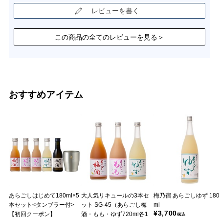
レビューを書く
この商品の全てのレビューを見る＞
おすすめアイテム
あらごしはじめて180ml×5
大人気リキュールの3本セ
梅乃宿 あらごしゆず 180
本セット<タンブラー付>
ット SG-45（あらごし梅
ml
¥3,700
【初回クーポン】
酒・もも・ゆず720ml各1
税込