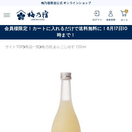
梅乃宿酒造公式 オンラインショップ
0
会員様限定！カートに入れるだけで送料無料に！8月17日10
時まで！
サイトTOP
商品一覧
梅乃宿 あらごしゆず 720ml