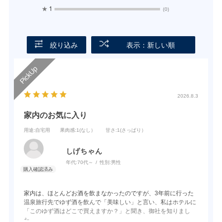
★
1
(0)
絞り込み
表示：新しい順
2026.8.3
家内のお気に入り
用途
:自宅用
果肉感
:1(なし）
甘さ
:1(さっぱり）
しげちゃん
年代:
70代～
性別:
男性
家内は、ほとんどお酒を飲まなかったのですが、3年前に行った
温泉旅行先でゆず酒を飲んで「美味しい」と言い、私はホテルに
「このゆず酒はどこで買えますか？」と聞き、御社を知りまし
た。