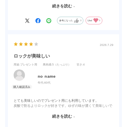
帰ってから、すぐ御社のホームページより「あらごしゆず」を注
続きを読む
文しました。
それ以来、家内は「あらごしゆず」の大ファンです。
これからも「あらごしゆず」を作り続けてください。
参考になった
0
Like!
0
2026.7.29
ロックが美味しい
用途
:プレゼント用
果肉感
:5（たっぷり）
甘さ
:4
no name
年代:
60代
とても美味しいのでプレゼント用にも利用しています。
炭酸で割るよりロックが好きです。ゆずの味が濃くて美味しいで
す。
もう少し甘さ控えめだともっといいです。
続きを読む
甘さ控えめだとプレゼント用の幅も広がりそうです。