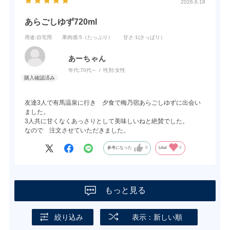
2026.6.18
あらごしゆず720ml
用途
:自宅用
果肉感
:5（たっぷり）
甘さ
:1(さっぱり）
あーちゃん
年代:
70代～
性別:
女性
友達3人で有馬温泉に行き 夕食で梅乃宿あらごしゆずに出会い
ました。
3人共に甘くなくあっさりとして美味しいねと絶賛でした。
なので 注文させていただきました。
参考になった
0
Like!
0
もっと見る
絞り込み
表示：新しい順