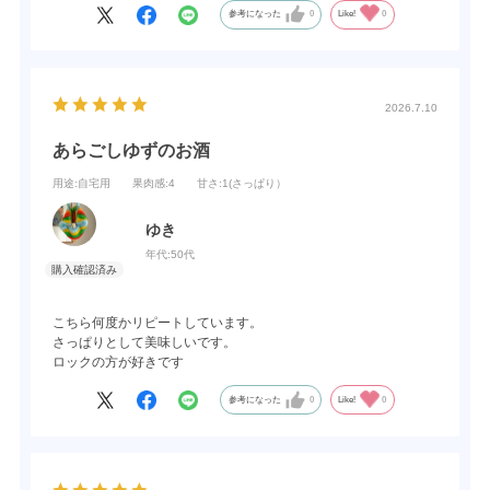
参考になった
0
Like!
0
2026.7.10
あらごしゆずのお酒
用途
:自宅用
果肉感
:4
甘さ
:1(さっぱり）
ゆき
年代:
50代
こちら何度かリピートしています。
さっぱりとして美味しいです。
ロックの方が好きです
参考になった
0
Like!
0