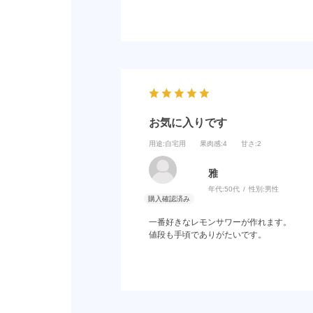
お気に入りです
用途
:自宅用
果肉感
:4
甘さ
:2
雅
年代:
50代
性別:
男性
一番好きなレモンサワーが作れます。
値段も手頃でありがたいです。