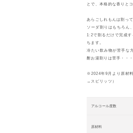
とで、本格的な香りと
あらごしれもんは割って
ソーダ割りはもちろん
1:2で割るだけで完成
ちます。
冷たい飲み物が苦手な
酎お湯割りは苦手・・
※2024年9月より原
→スピリッツ）
アルコール度数
原材料