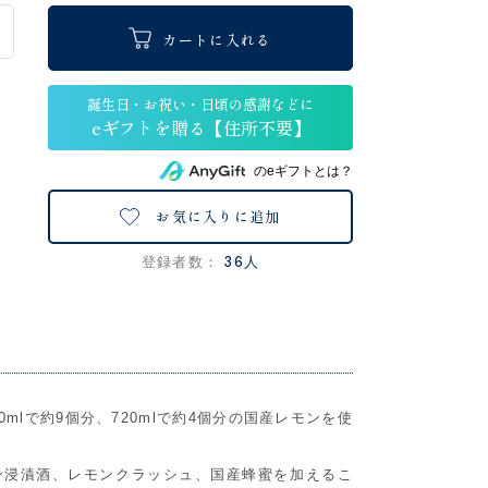
カートに入れる
のeギフトとは？
お気に入りに追加
36人
登録者数：
0mlで約9個分、720mlで約4個分の国産レモンを使
ン浸漬酒、レモンクラッシュ、国産蜂蜜を加えるこ