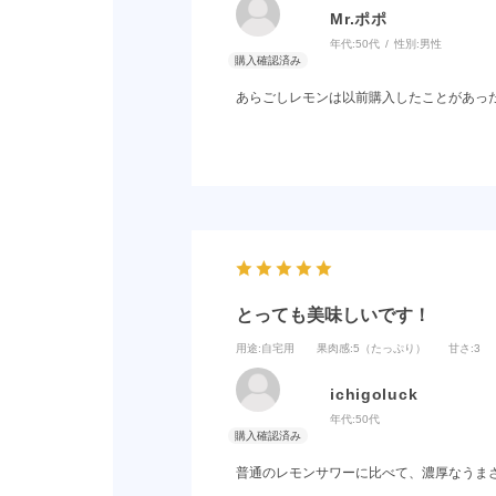
Mr.ポポ
年代:
50代
性別:
男性
あらごしレモンは以前購入したことがあっ
とっても美味しいです！
用途
:自宅用
果肉感
:5（たっぷり）
甘さ
:3
ichigoluck
年代:
50代
普通のレモンサワーに比べて、濃厚なうま