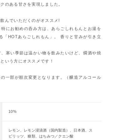
コクのある甘さを実現しました。
飲んでいただくのがオススメ!
、特にお勧めの呑み方は、あらごしれもんとお湯を
する「HOTあらごしれもん」。 香りと甘みが引き立
方、寒い季節は温かい物を飲みたいけど、燗酒や焼
・という方にオススメです！
材料の一部が順次変更となります。（醸造アルコール
10%
レモン、レモン浸漬酒（国内製造）、日本酒、ス
ピリッツ、糖類、はちみつ／クエン酸