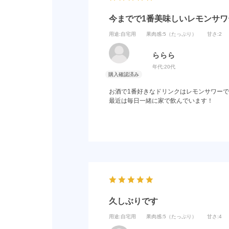
今までで1番美味しいレモンサワ
用途
:自宅用
果肉感
:5（たっぷり）
甘さ
:2
ららら
年代:
20代
お酒で1番好きなドリンクはレモンサワーで
最近は毎日一緒に家で飲んでいます！
久しぶりです
用途
:自宅用
果肉感
:5（たっぷり）
甘さ
:4