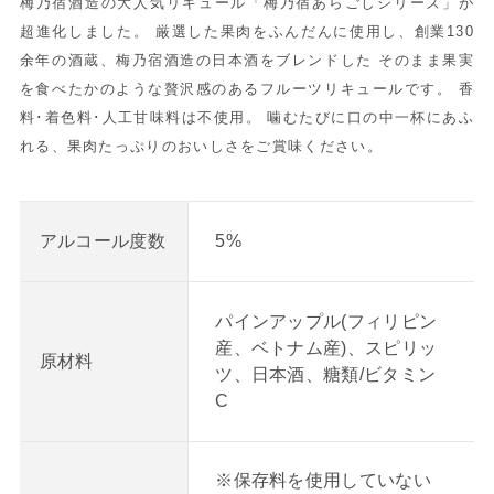
梅乃宿酒造の大人気リキュール「梅乃宿あらごしシリーズ」が
超進化しました。 厳選した果肉をふんだんに使用し、創業130
余年の酒蔵、梅乃宿酒造の日本酒をブレンドした そのまま果実
を食べたかのような贅沢感のあるフルーツリキュールです。 香
料･着色料･人工甘味料は不使用。 噛むたびに口の中一杯にあふ
れる、果肉たっぷりのおいしさをご賞味ください。
5%
アルコール度数
パインアップル(フィリピン
産、ベトナム産)、スピリッ
原材料
ツ、日本酒、糖類/ビタミン
C
※保存料を使用していない