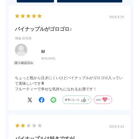
2025.9.25
パイナップルがゴロゴロ♪
用途
:自宅用
М
年代:
50代
ちょっと瓶から注ぎにくいけどパイナップルがゴロゴロ入ってい
て美味しいです🍍
フルーティーで幸せな気持ちになれるお酒です！
参考になった
0
Like!
0
2025.9.24
パイナップルは好きですが