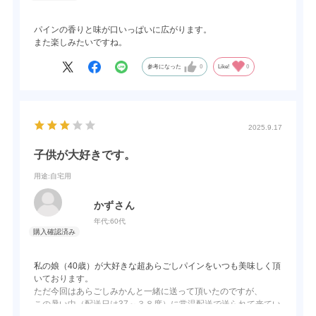
パインの香りと味が口いっぱいに広がります。
また楽しみたいですね。
参考になった
0
Like!
0
2025.9.17
子供が大好きです。
用途
:自宅用
かずさん
年代:
60代
私の娘（40歳）が大好きな超あらごしパインをいつも美味しく頂
いております。
ただ今回はあらごしみかんと一緒に送って頂いたのですが、
この暑い中（配送日は37～３８度）に常温配送で送られて来てい