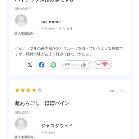
用途
:自宅用
no name
年代:
50代
性別:
女性
パイナップルの果実感がありフルーツを食べているような感覚で
すが、独特の味があまり好みではないかなと。
参考になった
0
Like!
0
2025.9.17
超あらごし ほぼパイン
用途
:自宅用
ジャスタウェイ
年代:
60代