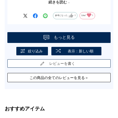
ました。
続きを読む
確か、私の記憶が間違っていなければ冷蔵配送だったと思います
し、
常温での配送は初めてだったのでビックリしました。
参考になった
0
Like!
0
なので評価点を3点（本当なら5点です）にさせて頂きました。
もっと見る
絞り込み
表示：新しい順
レビューを書く
この商品の全てのレビューを見る＞
おすすめアイテム