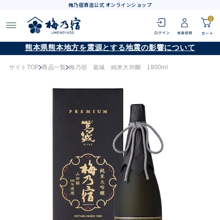
梅乃宿酒造公式 オンラインショップ
0
熊本県熊本地方を震源とする地震の影響について
サイトTOP
商品一覧
梅乃宿 葛城 純米大吟醸 1800ml