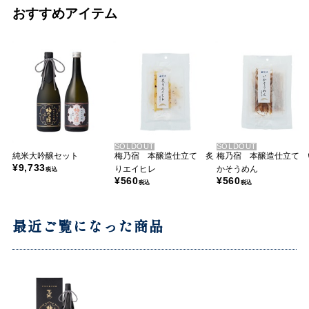
おすすめアイテム
SOLDOUT
SOLDOUT
純米大吟醸セット
梅乃宿 本醸造仕立て 炙
梅乃宿 本醸造仕立て 
¥9,733
りエイヒレ
かそうめん
税込
¥560
¥560
税込
税込
最近ご覧になった商品