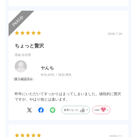
2026.7.20
ちょっと贅沢
用途
:自宅用
ヤんち
年代:
60代
性別:
男性
昨年にいただいてすっかりはまってしまいました。値段的に贅沢
ですが、やはり他とは違います。
参考になった
0
Like!
0
2026.7.1