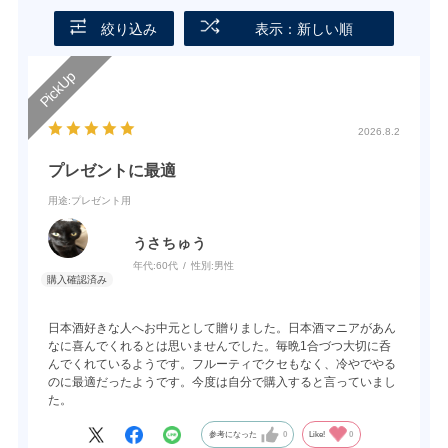
絞り込み
表示：新しい順
2026.8.2
プレゼントに最適
用途
:プレゼント用
うさちゅう
年代:
60代
性別:
男性
日本酒好きな人へお中元として贈りました。日本酒マニアがあん
なに喜んでくれるとは思いませんでした。毎晩1合づつ大切に呑
んでくれているようです。フルーティでクセもなく、冷やでやる
のに最適だったようです。今度は自分で購入すると言っていまし
た。
参考になった
0
Like!
0